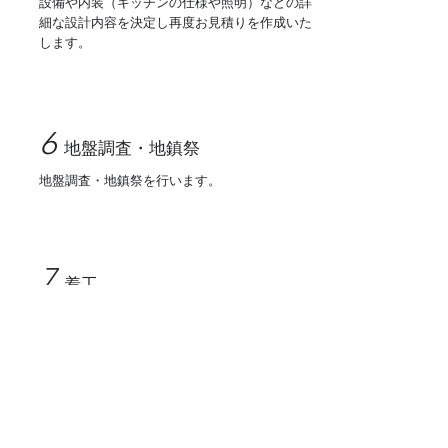
設備や内装（キッチンの仕様や照明）などの詳
細な設計内容を決定し再度お見積りを作成いた
します。
6
地盤調査・地鎮祭
地盤調査・地鎮祭を行います​。
7
着工
工事の進捗に合わせて、お客様と建築現場で打
ち合わせいたします。
意匠デザインや細部の仕様を決めていきます。
図面だけでは伝わりきらない部分も、実際のサ
イズ感や雰囲気を体感しながら決めていただけ
ます。
​後悔のない家づくりにつながるようサポートい