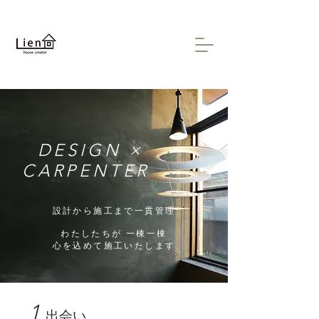
DESIGN ×
CARPENTER
設計から施工まで一貫管理
​わたしたちが 一棟一棟
心を込めて施工いたします
1
出会い